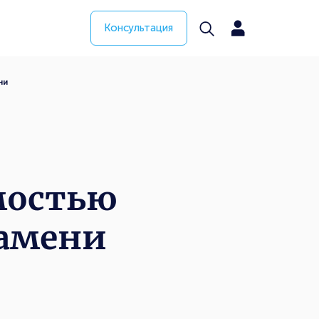
Консультация
ни
мостью
ламени