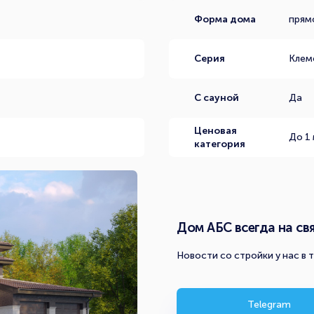
Форма дома
прям
Серия
Клем
С сауной
Да
Ценовая
До 1
категория
Дом АБС всегда на свя
Новости со стройки у нас в 
Telegram