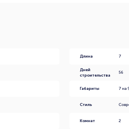
Длина
7
Дней
56
строительства
Габариты
7 на 
Стиль
Совр
Комнат
2