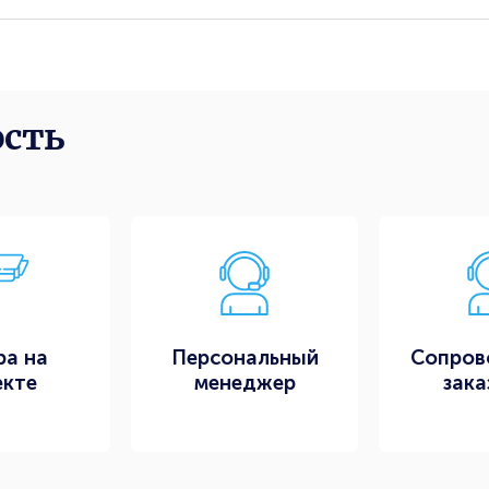
ость
ра на
Персональный
Сопров
екте
менеджер
зака