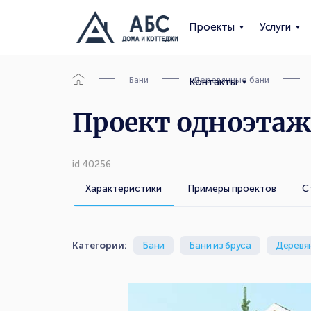
Проекты
Услуги
Бани
Деревянные бани
Контакты
Проект одноэтаж
id 40256
Характеристики
Примеры проектов
С
Категории:
Бани
Бани из бруса
Деревя