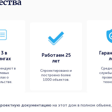
ества
 3 в
Гаран
Работаем 25
ингах
л
лет
мендуют в
Средн
Спроектировано и
левых
службы 
построено более
лах о
прове
1000 объектов.
льстве.
техно
проектную документацию
на этот дом в полном объеме,