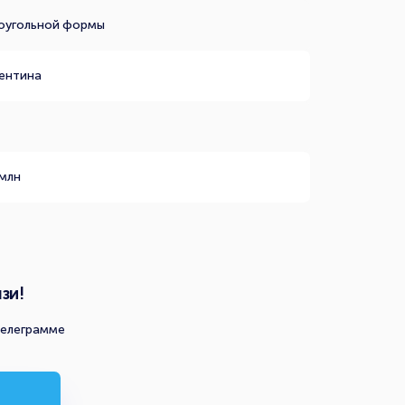
оугольной формы
ентина
 млн
зи!
телеграмме