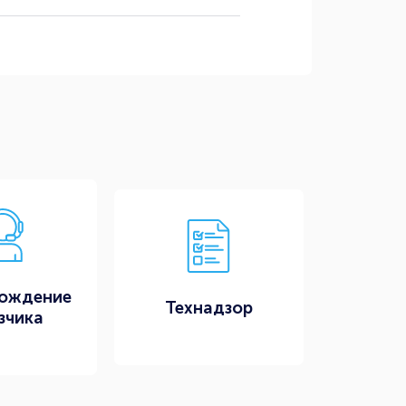
ождение
Технадзор
зчика