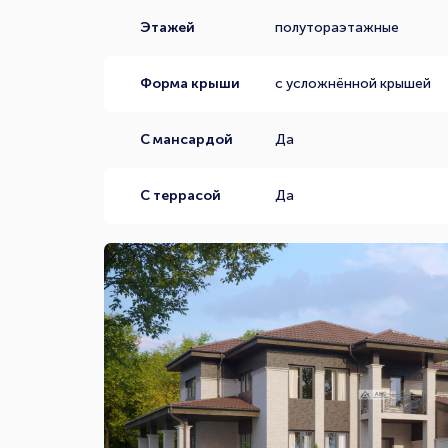
Этажей
полутораэтажные
Форма крыши
с усложнённой крышей
С мансардой
Да
С террасой
Да