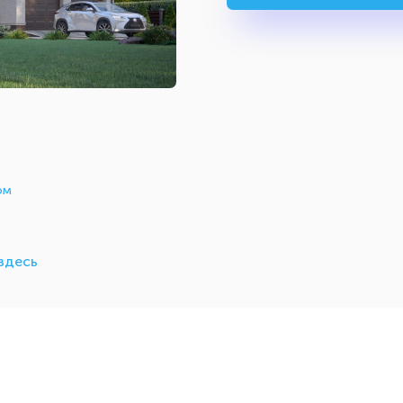
ом
здесь