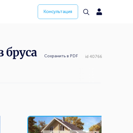
Консультация
 бруса
Сохранить в PDF
id 40766