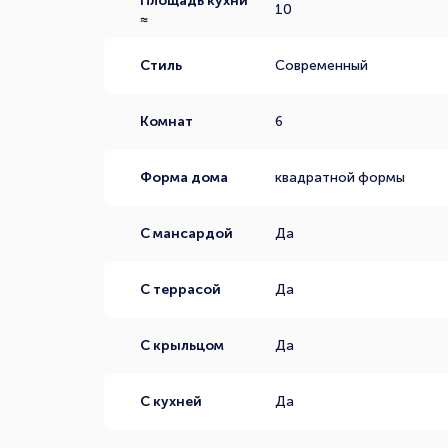
Площадь кухни
10
≈
Стиль
Современный
Комнат
6
Форма дома
квадратной формы
С мансардой
Да
С террасой
Да
С крыльцом
Да
С кухней
Да