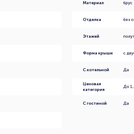
Материал
брус
Отделка
без о
Этажей
полу
Форма крыши
с дв
С котельной
Да
Ценовая
До 1,
категория
С гостиной
Да