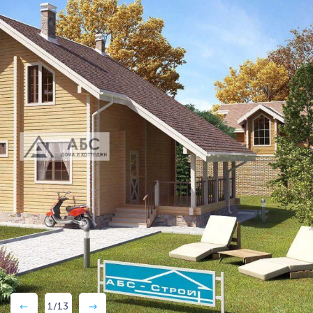
1
/
13