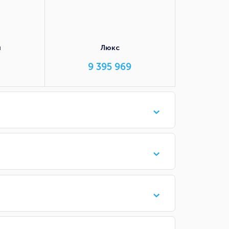
я
Люкс
9 395 969