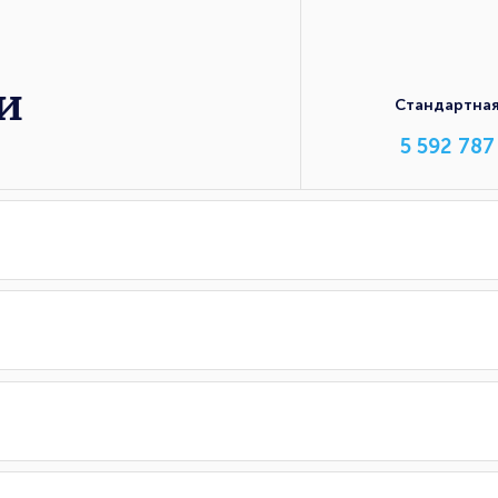
и
Стандартна
5 592 787