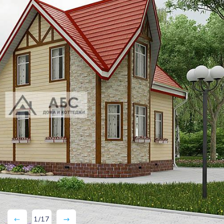
1
/
17