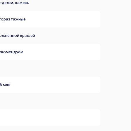
тделки, камень
тораэтажные
ложнённой крышей
екомендуем
5 млн