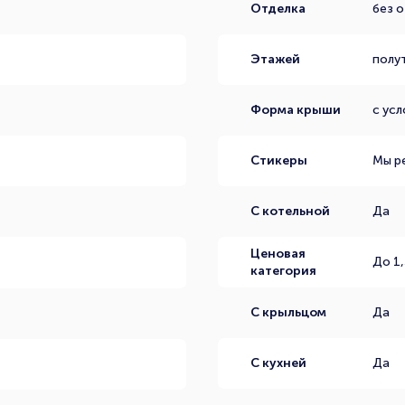
Отделка
без о
Этажей
полу
Форма крыши
с ус
Стикеры
Мы р
С котельной
Да
Ценовая
До 1,
категория
С крыльцом
Да
С кухней
Да