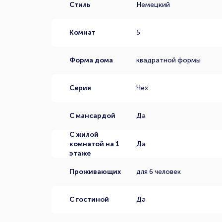
Стиль
Немецкий
Комнат
5
Форма дома
квадратной формы
Серия
Чех
С мансардой
Да
С жилой
комнатой на 1
Да
этаже
Проживающих
для 6 человек
С гостиной
Да