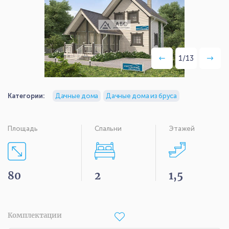
1
/
13
Категории:
Дачные дома
Дачные дома из бруса
Площадь
Спальни
Этажей
80
2
1,5
Комплектации