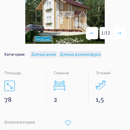
1
/
13
Категории:
Дачные дома
Дачные дома из бруса
Площадь
Спальни
Этажей
78
2
1,5
Комплектации