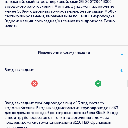
изысканий; свайно-ростверковый, сваи ЖБ 200*200*3000
заводского изготовления. Монтаж фундамента/цоколя не
менее 500мм с двойным армированием. Бетон марки М300-
сертифицированный, выравнивание по СНиП, виброусадка.
Гидроизоляция: прокладная/отсечная из гидроизола Техно
николь.
Инженерные коммуникации
Ввод закладных
Ввод закладных трубопроводов пнд d63 под систему
водоснабжения. Вводзакладных гильз из трубопроводов d63
для подземного ввода броннированного кабеля ВБшВ. Ввод/
вывод трубопроводов от точки подключения в доме за
пределы дома системы канализации d110 ПВХ Оранжевая
утолщенная.