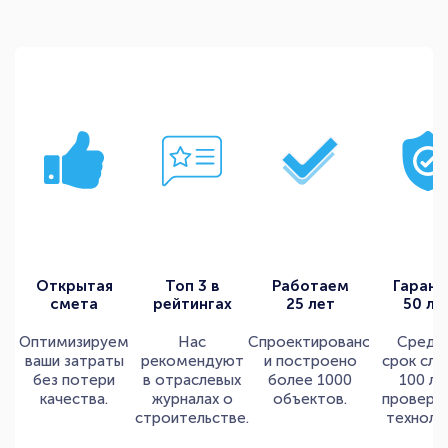
Открытая
Топ 3 в
Работаем
Гарант
смета
рейтингах
25 лет
50 ле
Оптимизируем
Нас
Спроектировано
Средн
ваши затраты
рекомендуют
и построено
срок сл
без потери
в отраслевых
более 1000
100 ле
качества.
журналах о
объектов.
провере
строительстве.
технолог