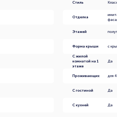
Стиль
Клас
имит
Отделка
фаса
Этажей
полу
Форма крыши
с кр
С жилой
комнатой на 1
Да
этаже
Проживающих
для 4
С гостиной
Да
С кухней
Да