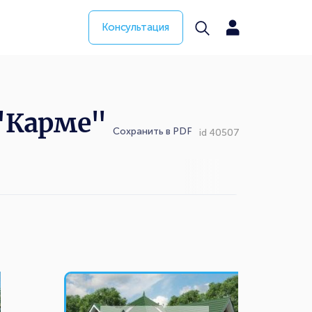
Консультация
"Карме"
Сохранить в PDF
id 40507