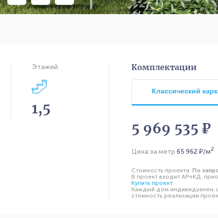
Комплектации
Этажей
Классический карк
1,5
5 969 535 ₽
2
Цена за метр
65 962
₽/м
Стоимость проекта:
По запр
В проект входит АР+КД, прио
Купить проект
Каждый дом индивидуален, ц
стоимость реализации проект