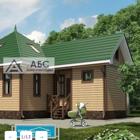
1
/
13