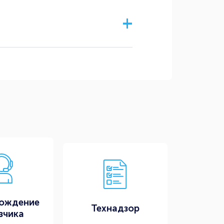
ождение
Технадзор
зчика