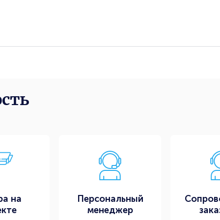
ость
ра на
Персональный
Сопров
екте
менеджер
зака