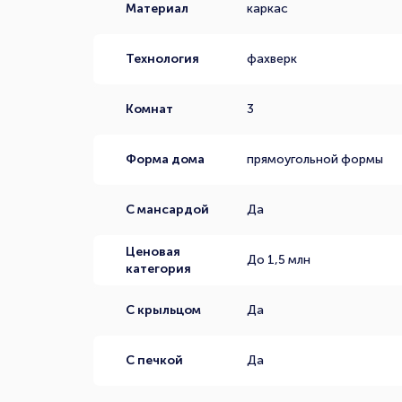
Материал
каркас
Технология
фахверк
Комнат
3
Форма дома
прямоугольной формы
С мансардой
Да
Ценовая
До 1,5 млн
категория
С крыльцом
Да
С печкой
Да