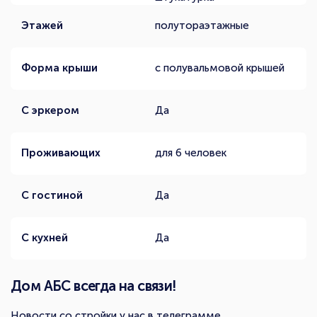
Этажей
полутораэтажные
Форма крыши
с полувальмовой крышей
С эркером
Да
Проживающих
для 6 человек
С гостиной
Да
С кухней
Да
Дом АБС всегда на связи!
Новости со стройки у нас в телеграмме