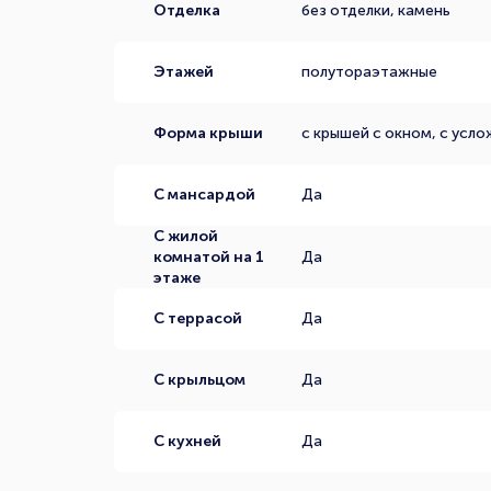
Отделка
без отделки, камень
Этажей
полутораэтажные
Форма крыши
с крышей с окном, с усл
С мансардой
Да
С жилой
комнатой на 1
Да
этаже
С террасой
Да
С крыльцом
Да
С кухней
Да