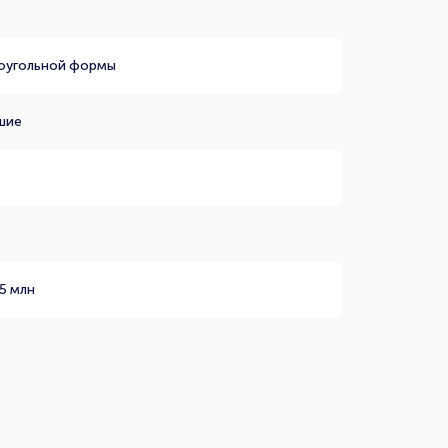
оугольной формы
шие
5 млн