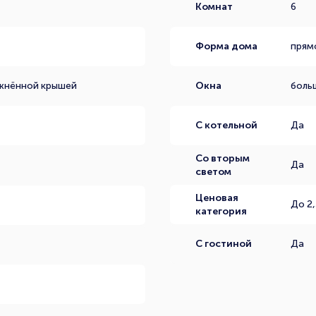
Комнат
6
Форма дома
прям
ожнённой крышей
Окна
боль
С котельной
Да
Со вторым
Да
светом
Ценовая
До 2,
категория
С гостиной
Да