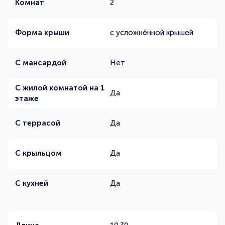
Комнат
2
Форма крыши
с усложнённой крышей
С мансардой
Нет
С жилой комнатой на 1
Да
этаже
С террасой
Да
С крыльцом
Да
С кухней
Да