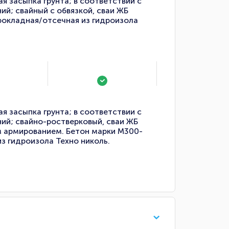
я засыпка грунта; в соответствии с
й; свайный с обвязкой, сваи ЖБ
прокладная/отсечная из гидроизола
я засыпка грунта; в соответствии с
ий; свайно-ростверковый, сваи ЖБ
 армированием. Бетон марки М300-
з гидроизола Техно николь.