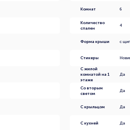
Комнат
6
Количество
4
спален
Форма крыши
с щи
Стикеры
Нови
С жилой
комнатой на 1
Да
этаже
Со вторым
Да
светом
С крыльцом
Да
С кухней
Да