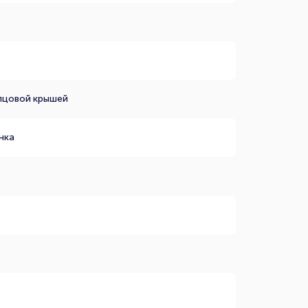
пцовой крышей
нка