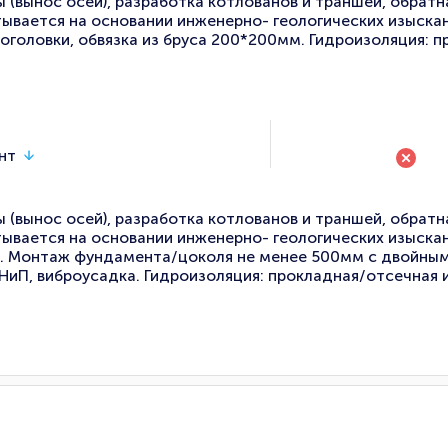
(вынос осей), разработка котлованов и траншей, обратна
ывается на основании инженерно- геологических изыскани
оголовки, обвязка из бруса 200*200мм. Гидроизоляция: 
нт
(вынос осей), разработка котлованов и траншей, обратна
ывается на основании инженерно- геологических изыскан
я. Монтаж фундамента/цоколя не менее 500мм с двойным
иП, виброусадка. Гидроизоляция: прокладная/отсечная и