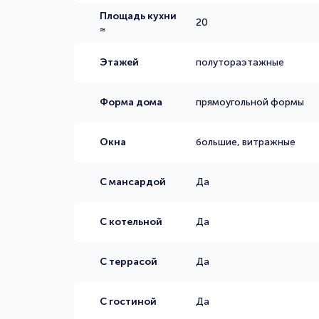
Площадь кухни
20
≈
Этажей
полутораэтажные
Форма дома
прямоугольной формы
Окна
большие, витражные
С мансардой
Да
С котельной
Да
С террасой
Да
С гостиной
Да