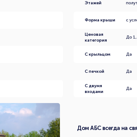
Этажей
полу
Форма крыши
с ус
Ценовая
До 1,
категория
С крыльцом
Да
С печкой
Да
С двумя
Да
входами
Дом АБС всегда на свя