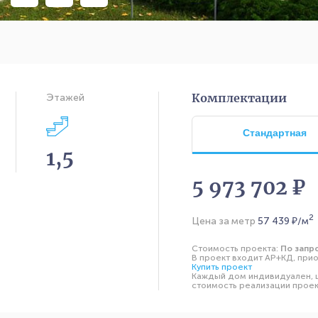
Комплектации
Этажей
Стандартная
1,5
5 973 702 ₽
2
Цена за метр
57 439
₽/м
Стоимость проекта:
По запр
В проект входит АР+КД, прио
Купить проект
Каждый дом индивидуален, ц
стоимость реализации проект