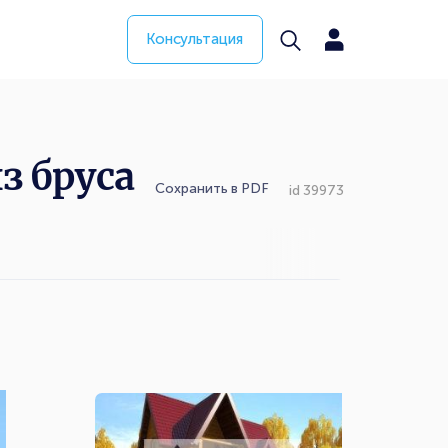
Консультация
з бруса
Сохранить в PDF
id 39973