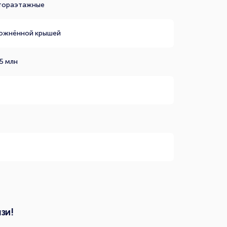
тораэтажные
ложнённой крышей
5 млн
зи!