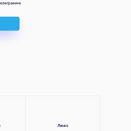
телеграмме
я
Люкс