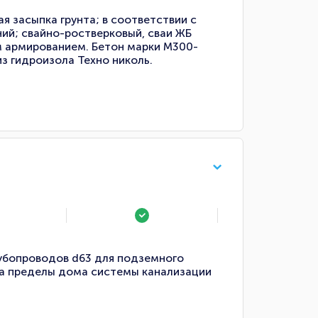
я засыпка грунта; в соответствии с
ий; свайно-ростверковый, сваи ЖБ
 армированием. Бетон марки М300-
з гидроизола Техно николь.
рубопроводов d63 для подземного
за пределы дома системы канализации