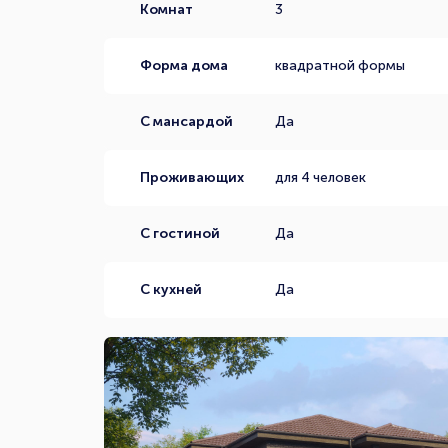
Комнат
3
Форма дома
квадратной формы
С мансардой
Да
Проживающих
для 4 человек
С гостиной
Да
С кухней
Да