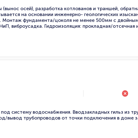
(вынос осей), разработка котлованов и траншей, обратна
ывается на основании инженерно- геологических изыскан
я. Монтаж фундамента/цоколя не менее 500мм с двойным
иП, виброусадка. Гидроизоляция: прокладная/отсечная и
 под систему водоснабжения. Вводзакладных гильз из т
вод/вывод трубопроводов от точки подключения в доме 