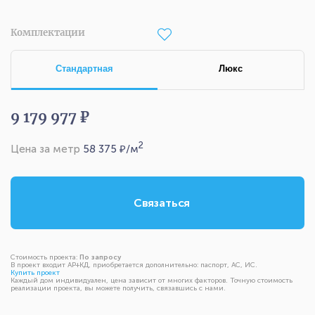
Комплектации
Стандартная
Люкс
9 179 977 ₽
2
Цена за метр
58 375
₽/м
Связаться
Стоимость проекта:
По запросу
В проект входит АР+КД, приобретается дополнительно: паспорт, АС, ИС.
Купить проект
Каждый дом индивидуален, цена зависит от многих факторов. Точную стоимость
реализации проекта, вы можете получить, связавшись с нами.