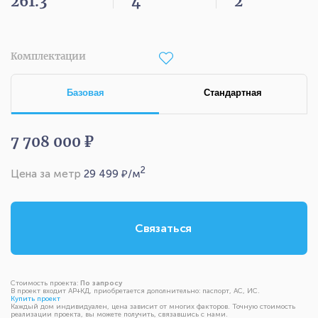
261.3
4
2
Комплектации
Базовая
Стандартная
7 708 000 ₽
2
Цена за метр
29 499
₽/м
Связаться
Стоимость проекта:
По запросу
В проект входит АР+КД, приобретается дополнительно: паспорт, АС, ИС.
Купить проект
Каждый дом индивидуален, цена зависит от многих факторов. Точную стоимость
реализации проекта, вы можете получить, связавшись с нами.