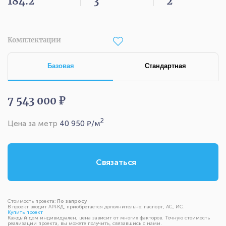
184.2
3
2
Комплектации
Базовая
Стандартная
7 543 000 ₽
2
Цена за метр
40 950
₽/м
Связаться
Стоимость проекта:
По запросу
В проект входит АР+КД, приобретается дополнительно: паспорт, АС, ИС.
Купить проект
Каждый дом индивидуален, цена зависит от многих факторов. Точную стоимость
реализации проекта, вы можете получить, связавшись с нами.