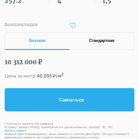
257.2
4
1,5
Комплектации
Базовая
Стандартная
10 312 000 ₽
2
Цена за метр
40 093
₽/м
Связаться
Стоимость проекта:
По запросу
В проект входит АР+КД, приобретается дополнительно: паспорт, АС, ИС.
Купить проект
Каждый дом индивидуален, цена зависит от многих факторов. Точную стоимость
реализации проекта, вы можете получить, связавшись с нами.