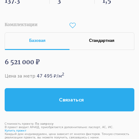
137.3
3
1,5
Комплектации
Базовая
Стандартная
6 521 000 ₽
2
Цена за метр
47 495
₽/м
Связаться
Стоимость проекта:
По запросу
В проект входит АР+КД, приобретается дополнительно: паспорт, АС, ИС.
Купить проект
Каждый дом индивидуален, цена зависит от многих факторов. Точную стоимость
реализации проекта, вы можете получить, связавшись с нами.