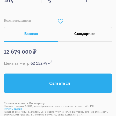
204
5
1
Комплектации
Базовая
Стандартная
12 679 000 ₽
2
Цена за метр
62 152
₽/м
Связаться
Стоимость проекта:
По запросу
В проект входит АР+КД, приобретается дополнительно: паспорт, АС, ИС.
Купить проект
Каждый дом индивидуален, цена зависит от многих факторов. Точную стоимость
реализации проекта, вы можете получить, связавшись с нами.