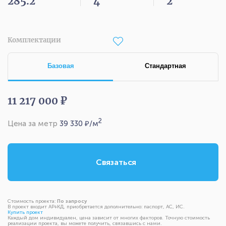
285.2
4
2
Комплектации
Базовая
Стандартная
11 217 000 ₽
2
Цена за метр
39 330
₽/м
Связаться
Стоимость проекта:
По запросу
В проект входит АР+КД, приобретается дополнительно: паспорт, АС, ИС.
Купить проект
Каждый дом индивидуален, цена зависит от многих факторов. Точную стоимость
реализации проекта, вы можете получить, связавшись с нами.