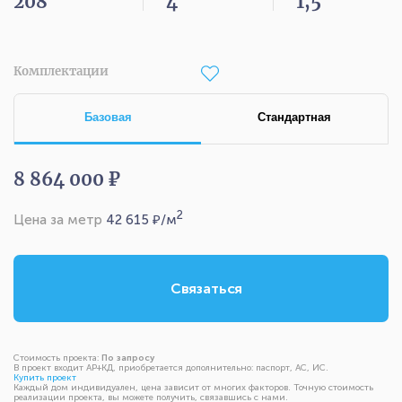
208
4
1,5
Комплектации
Базовая
Стандартная
8 864 000 ₽
2
Цена за метр
42 615
₽/м
Связаться
Стоимость проекта:
По запросу
В проект входит АР+КД, приобретается дополнительно: паспорт, АС, ИС.
Купить проект
Каждый дом индивидуален, цена зависит от многих факторов. Точную стоимость
реализации проекта, вы можете получить, связавшись с нами.