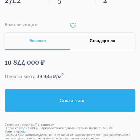
271.2
5
2
Комплектации
Базовая
Стандартная
10 844 000 ₽
2
Цена за метр
39 985
₽/м
Связаться
Стоимость проекта:
По запросу
В проект входит АР+КД, приобретается дополнительно: паспорт, АС, ИС.
Купить проект
Каждый дом индивидуален, цена зависит от многих факторов. Точную стоимость
реализации проекта, вы можете получить, связавшись с нами.